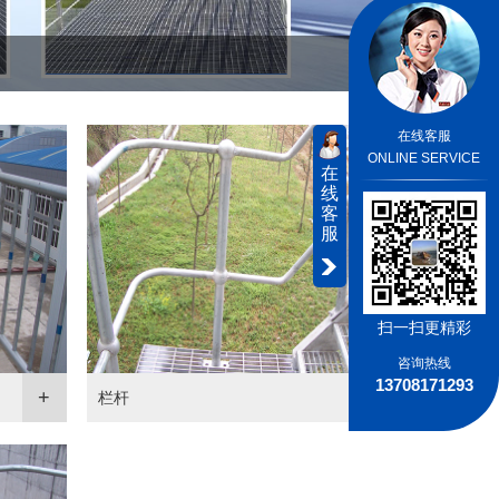
在线客服
ONLINE SERVICE
在
线
客
服
扫一扫更精彩
咨询热线
13708171293
栏杆