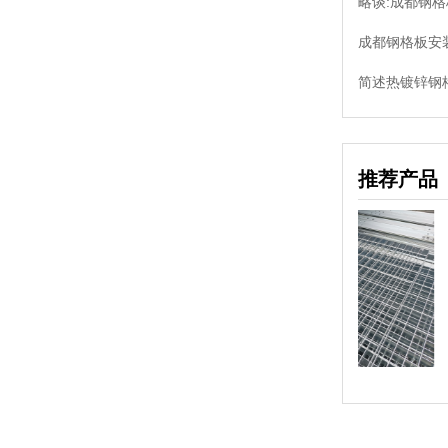
略谈:成都钢
成都钢格板安
简述热镀锌钢格
推荐产品