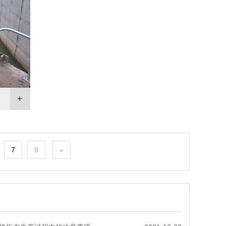
7
8
»