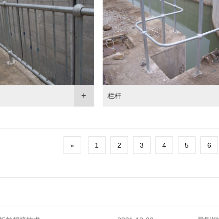
栏杆
«
1
2
3
4
5
6