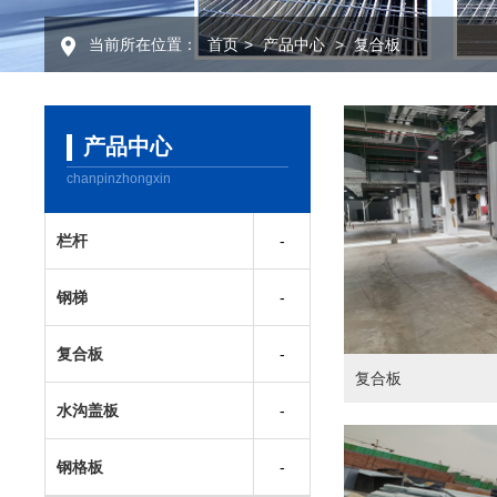
当前所在位置：
首页
>
产品中心
>
复合板
产品中心
chanpinzhongxin
栏杆
钢梯
复合板
复合板
水沟盖板
钢格板