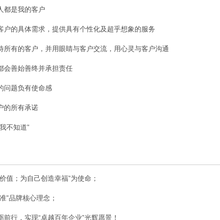
人都是我的客户
客户的具体需求，提供具有个性化及超乎想象的服务
待所有的客户，并用眼睛与客户交流，用心灵与客户沟通
都会善始善终并承担责任
的问题负有使命感
户的所有承诺
我不知道”
造价值；为自己创造幸福”为使命；
标准”品牌核心理念；
砺前行，实现“卓越百年企业”光辉愿景！