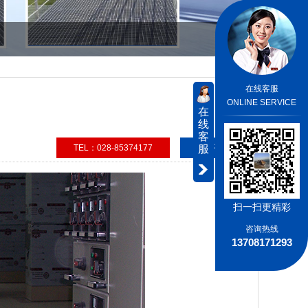
在线客服
ONLINE SERVICE
在
线
客
TEL：028-85374177
在线咨询
服
扫一扫更精彩
咨询热线
13708171293