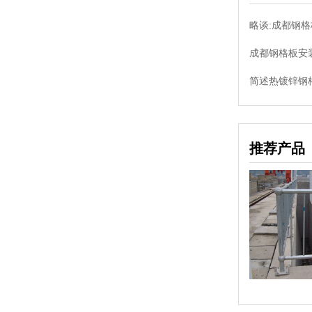
略谈:成都钢
成都钢格板安
简述热镀锌钢格
推荐产品
钢梯
钢梯